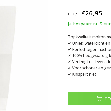
€26,95
€31,95
Incl
Je bespaart nu 5 eu
Topkwaliteit molton m
✔ Uniek: waterdicht e
✔ Perfect tegen nachte
✔ 100% hoogwaardig 
✔ Verlengt de levensdu
✔ Voor schoner en gez
✔ Knispert niet
TO