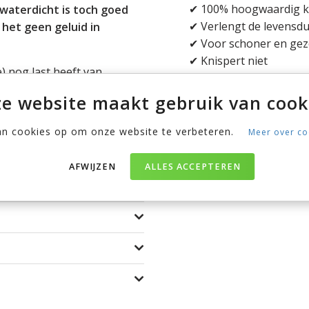
✔ 100% hoogwaardig 
waterdicht is toch goed
✔ Verlengt de levensdu
 het geen geluid in
✔ Voor schoner en gez
✔ Knispert niet
) nog last heeft van
van het matras aanzienlijk
e website maakt gebruik van cook
 waardoor de molton netjes
lijft zitten.
an cookies op om onze website te verbeteren.
Meer over co
ofmijt dodend).
AFWIJZEN
ALLES ACCEPTEREN