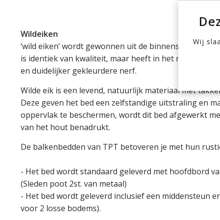
Dez
Wildeiken
Wij sla
‘wild eiken’ wordt gewonnen uit de binnenste gebied 
is identiek van kwaliteit, maar heeft in het midden va
en duidelijker gekleurdere nerf.
Wilde eik is een levend, natuurlijk materiaal met takk
Deze geven het bed een zelfstandige uitstraling en m
oppervlak te beschermen, wordt dit bed afgewerkt met 
van het hout benadrukt.
De balkenbedden van TPT betoveren je met hun rustiek
- Het bed wordt standaard geleverd met hoofdbord va
(Sleden poot 2st. van metaal)
- Het bed wordt geleverd inclusief een middensteun e
voor 2 losse bodems).