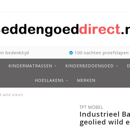
n bedenktijd
100 nachten proefslapen
KINDERMATRASSEN
KINDERBEDDENGOED
D
HOESLAKENS
MERKEN
d wild eiken
TPT MÖBEL
Industrieel B
geolied wild 