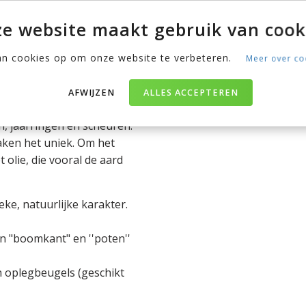
e website maakt gebruik van cook
an cookies op om onze website te verbeteren.
Meer over co
van het kernhout. Het hout
n de stam een interessante
AFWIJZEN
ALLES ACCEPTEREN
en, jaarringen en scheuren.
aken het uniek.
Om het
olie, die vooral de aard
e, natuurlijke karakter.
n "boomkant" en ''poten''
n oplegbeugels (geschikt