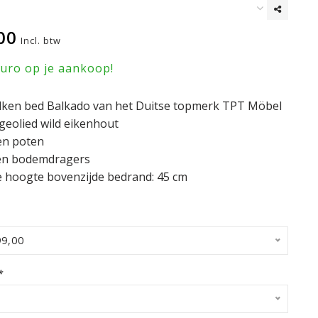
00
Incl. btw
euro op je aankoop!
Balken bed Balkado van het Duitse topmerk TPT Möbel
 geolied wild eikenhout
en poten
 en bodemdragers
e hoogte bovenzijde bedrand: 45 cm
99,00
*