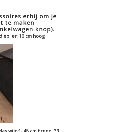
soires erbij om je
t te maken
inkelwagen knop).
 diep, en 16 cm hoog
as wijn:)- 45 cm breed, 33