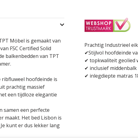
 TPT Möbel is gemaakt van
Prachtig Industrieel e
van FSC Certified Solid
✔Stijlvol hoofdeinde va
t de balkenbedden van TPT
✔ topkwaliteit geolied 
amer.
✔ inclusief middenbalk
✔ inlegdiepte matras 1
ribfluweel hoofdeinde is
it prachtig massief
et een tijdloze elegantie
n samen een perfecte
oer maakt. Het bed Lisbon is
 Je kunt er dus lekker lang