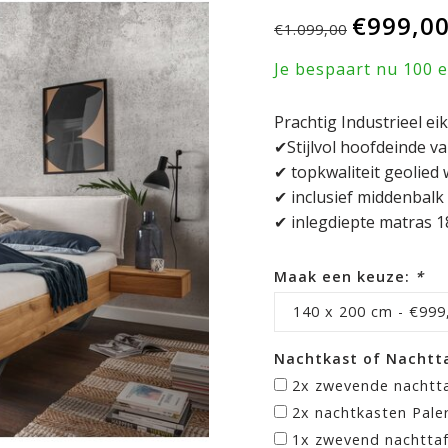
€999,0
€1.099,00
Je bespaart nu 100 
Prachtig Industrieel e
✔Stijlvol hoofdeinde va
✔ topkwaliteit geolied 
✔ inclusief middenbalk
✔ inlegdiepte matras 1
Maak een keuze:
*
140 x 200 cm - €999
Nachtkast of Nachtta
2x zwevende nachtta
2x nachtkasten Pale
1x zwevend nachttaf