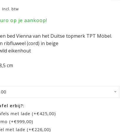
0
Incl. btw
euro op je aankoop!
iken bed Vienna van het Duitse topmerk TPT Möbel.
n ribfluweel (cord) in beige
wild eikenhout
8,5 cm
,00
fel erbij?:
fels met lade (+€425,00)
rmo (+€999,00)
el met lade (+€226,00)