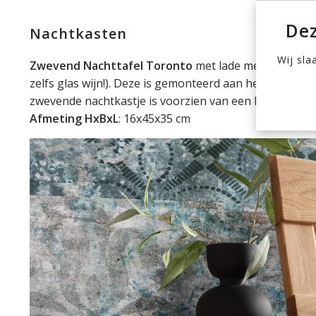
Dez
Nachtkasten
Wij sla
Zwevend
Nachttafel Toronto
met lade met Tip On Fu
zelfs glas wijn!). Deze is gemonteerd aan het bedfram
zwevende nachtkastje is voorzien van een lade.
Afmeting HxBxL
: 16x45x35 cm