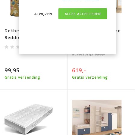
AFWIJZEN
ALLES ACCEPTEREN
Dekbedovertrek
Halfhoogslaper Pino
Beddinghouse x Van
Grijs
Gogh Museum Partout
des Fleurs- Gold
adviesprijs
639,-
99,95
619,-
Gratis verzending
Gratis verzending