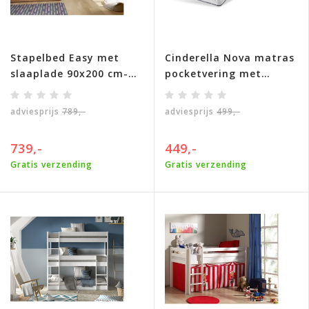
Stapelbed Easy met
Cinderella Nova matras
slaaplade 90x200 cm-
pocketvering met
Eikenkleur
koudschuim- Ca 24 cm
adviesprijs
789,-
adviesprijs
499,-
739,-
449,-
Gratis verzending
Gratis verzending