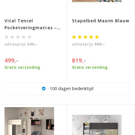
Vital Tencel
Stapelbed Maxim Blauw
Pocketveringmatras –
Soft, Medium of Firm –
24 cm
adviesprijs
549,-
adviesprijs
909,-
499,-
819,-
Gratis verzending
Gratis verzending
100 dagen bedenktijd