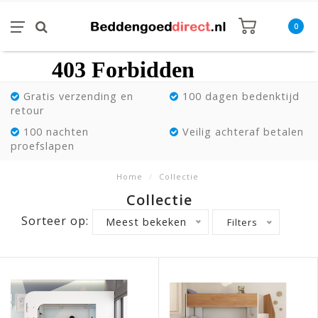
0
Gratis verzending en
100 dagen bedenktijd
retour
100 nachten
Veilig achteraf betalen
proefslapen
Home
/
Collectie
Collectie
Sorteer op:
Meest bekeken
Filters