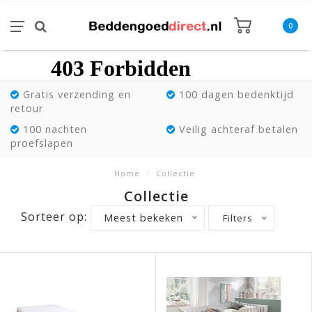
0
Gratis verzending en
100 dagen bedenktijd
retour
100 nachten
Veilig achteraf betalen
proefslapen
Home
/
Collectie
Collectie
Sorteer op:
Meest bekeken
Filters