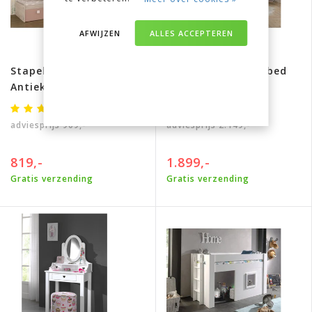
AFWIJZEN
ALLES ACCEPTEREN
Stapelbed Maxim
Industrieel Balkenbed
Antiek Roze- 90x200 cm
Star - 160x200 cm
adviesprijs
909,-
adviesprijs
2.149,-
819,-
1.899,-
Gratis verzending
Gratis verzending