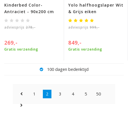
Kinderbed Color-
Yolo halfhoogslaper Wit
Antraciet - 90x200 cm
& Grijs eiken
adviesprijs
278,-
adviesprijs
999,-
269,-
849,-
Gratis verzending
Gratis verzending
100 dagen bedenktijd
1
2
3
4
5
50